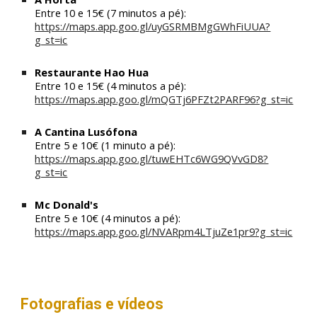
Entre 1
0
e
1
5€ (7 minutos a pé):
https://maps.app.goo.gl/uyGSRMBMgGWhFiUUA?
g_st=ic
Restaurante Hao Hua
Entre 1
0
e
1
5€ (
4
minutos a pé):
https://maps.app.goo.gl/mQGTj6PFZt2PARF96?g_st=ic
A Cantina Lusófona
Entre 5
e
10
€ (
1
minuto a pé):
https://maps.app.goo.gl/tuwEHTc6WG9QVvGD8?
g_st=ic
Mc Donald's
Entre 5
e
10
€ (
4
minutos a pé):
https://maps.app.goo.gl/NVARpm4LTjuZe1pr9?g_st=ic
Fotografias e vídeos