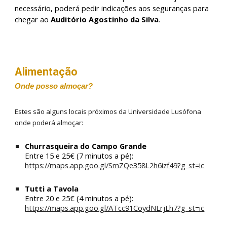
necessário, poderá pedir indicações aos seguranças para
chegar ao
Auditório Agostinho da Silva
.
Alimentação
Onde posso
almoçar
?
Estes são alguns locais próximos da Universidade Lusófona
onde poderá almoçar:
Churrasqueira do Campo Grande
Entre 15 e 25€ (7 minutos a pé):
https://maps.app.goo.gl/SmZQe358L2h6izf49?g_st=ic
Tutti a Tavola
Entre
20
e
25€ (
4
minutos a pé):
https://maps.app.goo.gl/ATcc91CoydNLrjLh7?g_st=ic