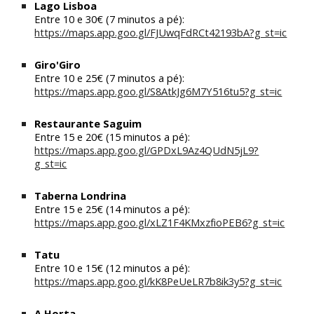
Lago Lisboa
Entre 1
0 e
30
€ (7 minutos a pé):
https://maps.app.goo.gl/FJUwqFdRCt42193bA?g_st=ic
Giro'Giro
Entre 1
0
e
25€ (7 minutos a pé):
https://maps.app.goo.gl/S8AtkJg6M7Y516tu5?g_st=ic
Restaurante Saguim
Entre 15
e
2
0
€ (
15
minutos a pé):
https://maps.app.goo.gl/GPDxL9Az4QUdN5jL9?
g_st=ic
Taberna Londrina
Entre 15
e
25€ (
14
minutos a pé):
https://maps.app.goo.gl/xLZ1F4KMxzfioPEB6?g_st=ic
Tatu
Entre 1
0
e
1
5€ (
12
minutos a pé):
https://maps.app.goo.gl/kK8PeUeLR7b8ik3y5?g_st=ic
A Horta