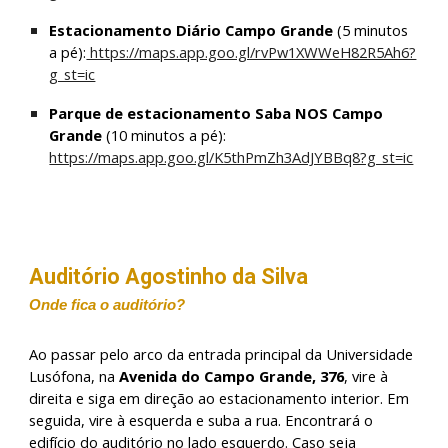
Estacionamento Diário Campo Grande
(5 minutos
a pé):
https://maps.app.goo.gl/rvPw1XWWeH82R5Ah6?
g_st=ic
Parque de estacionamento Saba NOS Campo
Grande
(10 minutos a pé):
https://maps.app.goo.gl/K5thPmZh3AdJYBBq8?g_st=ic
Auditório Agostinho da Silva
Onde
fica o auditório
?
Ao passar pelo arco da entrada principal da Universidade
Lusófona, na
Avenida do Campo Grande, 376
, vire à
direita e siga em direção ao estacionamento interior. Em
seguida, vire à esquerda e suba a rua. E
ncontrará o
edifício do auditório no lado esquerdo. Caso seja